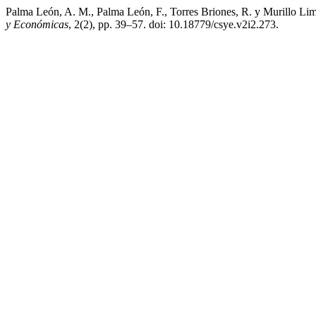
Palma León, A. M., Palma León, F., Torres Briones, R. y Murillo Lim
y Económicas
, 2(2), pp. 39–57. doi: 10.18779/csye.v2i2.273.