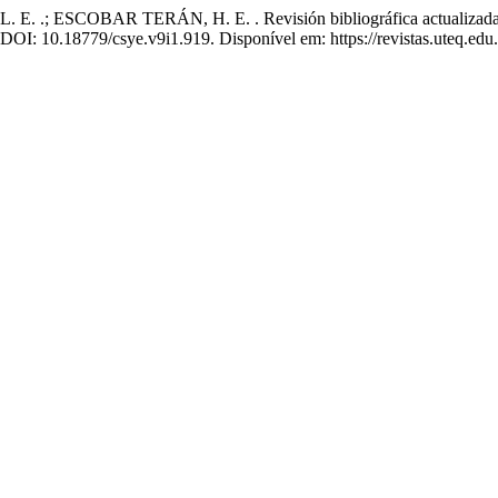
COBAR TERÁN, H. E. . Revisión bibliográfica actualizada sobr
. DOI: 10.18779/csye.v9i1.919. Disponível em: https://revistas.uteq.ed