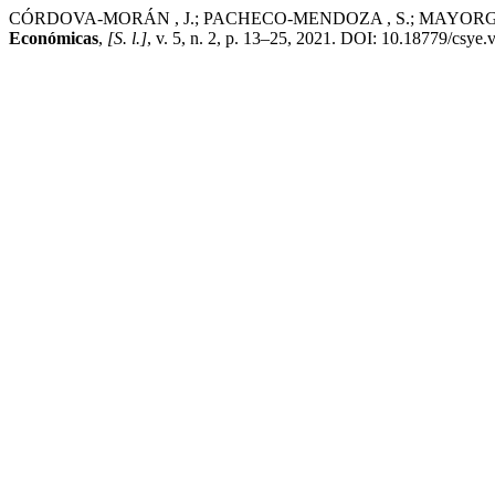
CÓRDOVA-MORÁN , J.; PACHECO-MENDOZA , S.; MAYORGA-ALBÁN, A
Económicas
,
[S. l.]
, v. 5, n. 2, p. 13–25, 2021. DOI: 10.18779/csye.