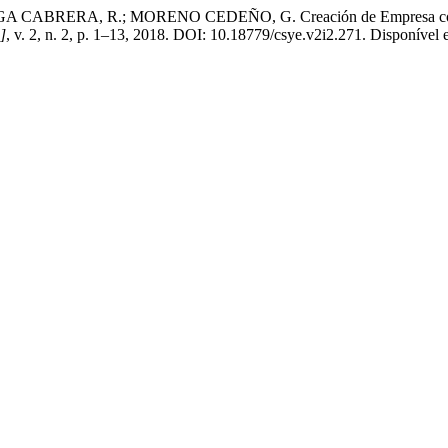
RERA, R.; MORENO CEDEÑO, G. Creación de Empresa comercializ
.]
, v. 2, n. 2, p. 1–13, 2018. DOI: 10.18779/csye.v2i2.271. Disponível e