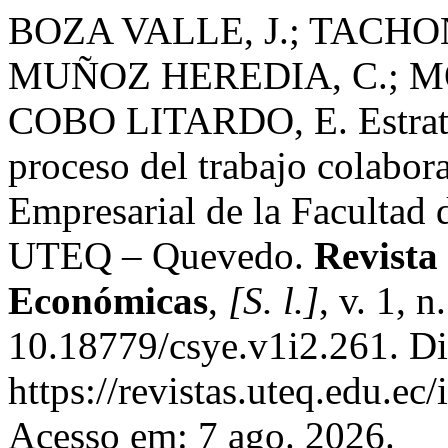
BOZA VALLE, J.; TACH
MUÑOZ HEREDIA, C.; 
COBO LITARDO, E. Estrate
proceso del trabajo colabora
Empresarial de la Facultad 
UTEQ – Quevedo.
Revista 
Económicas
,
[S. l.]
, v. 1, 
10.18779/csye.v1i2.261. Di
https://revistas.uteq.edu.ec
Acesso em: 7 ago. 2026.