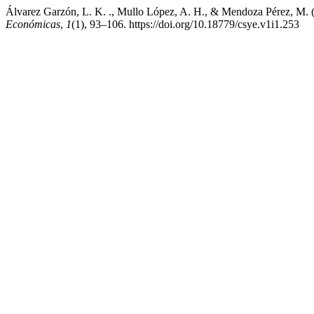
Álvarez Garzón, L. K. ., Mullo López, A. H., & Mendoza Pérez, M. (2
Económicas
,
1
(1), 93–106. https://doi.org/10.18779/csye.v1i1.253