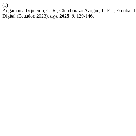
(1)
Angamarca Izquierdo, G. R.; Chimborazo Azogue, L. E. .; Escobar T
Digital (Ecuador, 2023).
csye
2025
,
9
, 129-146.