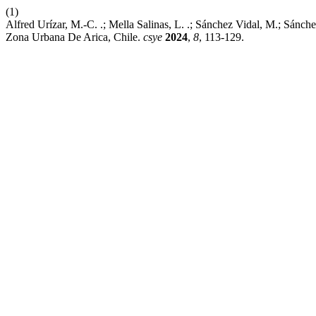
(1)
Alfred Urízar, M.-C. .; Mella Salinas, L. .; Sánchez Vidal, M.; Sánc
Zona Urbana De Arica, Chile.
csye
2024
,
8
, 113-129.