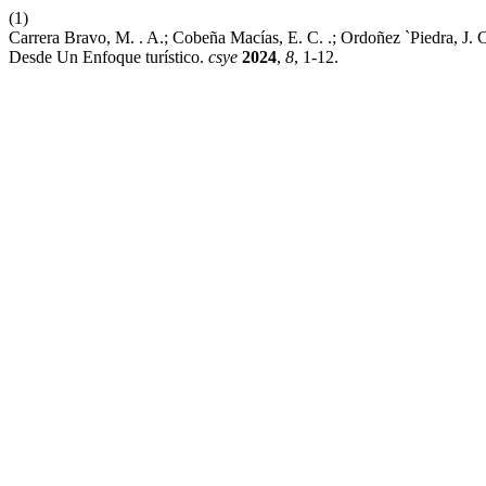
(1)
Carrera Bravo, M. . A.; Cobeña Macías, E. C. .; Ordoñez `Piedra, J.
Desde Un Enfoque turístico.
csye
2024
,
8
, 1-12.