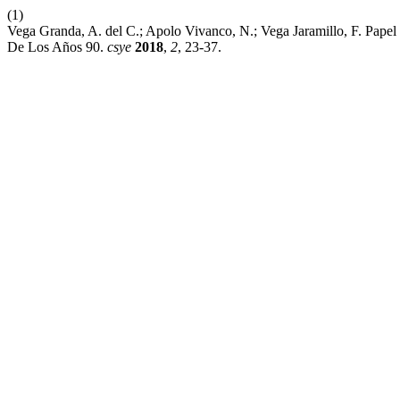
(1)
Vega Granda, A. del C.; Apolo Vivanco, N.; Vega Jaramillo, F. Pape
De Los Años 90.
csye
2018
,
2
, 23-37.