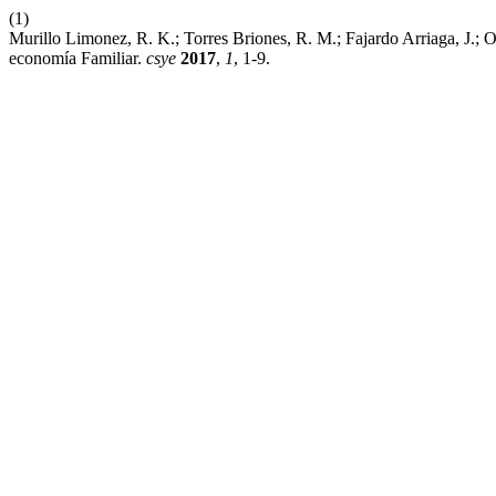
(1)
Murillo Limonez, R. K.; Torres Briones, R. M.; Fajardo Arriaga, J.; 
economía Familiar.
csye
2017
,
1
, 1-9.