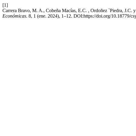
[1]
Carrera Bravo, M. A., Cobeña Macías, E.C. , Ordoñez `Piedra, J.C. y
Económicas
. 8, 1 (ene. 2024), 1–12. DOI:https://doi.org/10.18779/cs