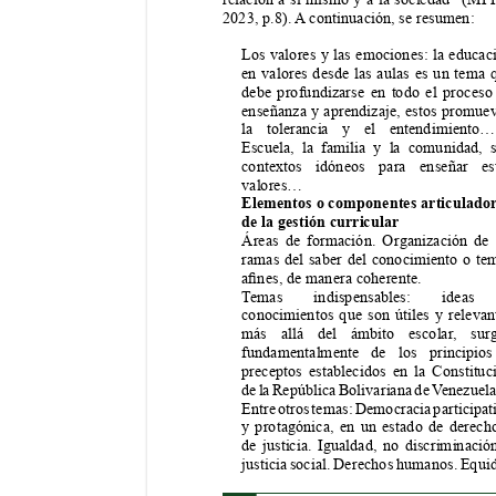
2023, p.8). 
A
 continuación, se resumen:
Los valores y las emociones: la educac
en valores desde las aulas es un tema 
debe profundizarse en todo el proceso
enseñanza y aprendizaje, estos promue
la tolerancia y el entendimiento
Escuela, la familia y la comunidad, 
contextos idóneos para enseñar e
valores…
Elementos o componentes articulador
de la gestión curricular
Áreas de formación. Organización de 
ramas del saber del conocimiento o te
anes, de manera coherente.
T
emas indispensables: ide
conocimientos que son útiles y relevan
más allá del ámbito escolar
, sur
fundamentalmente de los principio
preceptos establecidos en la Constituc
de la República Bolivariana de V
enezuel
Entre otros temas: Democracia participati
y protagónica, en un estado de derech
de justicia. Igualdad, no discriminació
justicia social. Derechos humanos. Equi