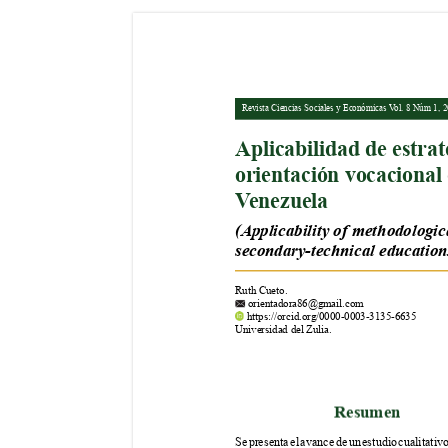
Revista Ciencias Sociales y Económicas V
ol. 8 Núm 1, 2
Aplicabilidad de estrat
orientación vocacional 
V
enezuela
(Applicability of methodologic
secondary-technical education
Ruth Cueto.
 orientadora86@gmail.com
 https://orcid.org/0000-0003-3135-6635
Universidad del Zulia.
Resumen
Se presenta el avance de un estudio cualitativo