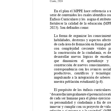
Cueto
 2024
,
En el plan el MPPE hace referencia a 
serie de contenidos los 
cuales identica c
Énfasis Curriculares y les  asigna el atributo
fortalecer la calidad de la educación (MP
2023). Son denidos como: 
La forma de organizar los conocimient
habilidades, destrezas y aspectos afecti
de cada área de formación en forma grad
con complejidad creciente vitales p
la construcción de la ciudadanía, es de
desarrollar nuevas lógicas de enseña
que dinamicen el aprendizaje y
construcción de nuevos conocimientos,
correspondencia con los avances social
productivos, 
cientícos 
y 
tecnológic
impulsando a la integración de saberes
nuestra población estudiantil (p.6).
El propósito de los énfasis curriculares
“desarrollar integralmente el potencial creati
de cada ser humano para el pleno ejercicio
su 
personalidad 
y 
ciudadanía 
a 
n 
de 
cr
innovar y cumplir con su proyecto de vida
relación a sí mismo y a la sociedad” (MP