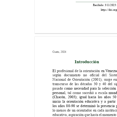
Recibido: 3/1
1/2023 |
https://doi.or
Cueto
 2024
,
Intr
oducción
E
l profesional de la orientación e
n V
enezu
según 
documento 
no 
ocial 
del 
Sist
Nacional de Orientación (2001), surge en
transcurso de las décadas 30 y 40 del si
pasado 
como necesidad para la selección
personal, 
tal como sucedió a escala
 mund
(
Chacón, 2003); igual hacia los años 50
inicia la orientación educativa y a partir
los años 80-90 se determinó la presencia 
lo menos de un orientador en cada instituc
educativa, aspiración que hasta el momento 