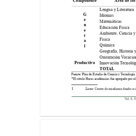
Componente
Área de fo
Lengua y Literatura
G
Idiomas 
e
Matemáticas 
n
Educación Física
e
Ambiente, Ciencia y
r
Física
a
Química 
l
Geografía, Historia 
Orientación V
ocacio
Productivo
Innovación T
ecnológ
TOT
AL
Fuente: Plan de Estudio de Ciencia y T
ecnología 
*
El rótulo
Horas académicas fue agregado por el
1 
Liceo: 
Centro de enseñanza donde se 
V
ol. 8, 