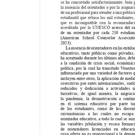
se ha concretado satisfactoriamente, bien 
la ausencia del orientador o por la asignac
de un profesional para atender a una poblac
estudiantil que rebasa los mil estudiantes,
que es incompatible con la recomendac
acreditada por la UNESCO 
acerca del ra
de un orientador por cada 250 estudian
(American School Counselor 
Associat
2023).
La ausencia de orientadores en las entida
educativas, tanto públicas como privadas,
ha acentuado durante los últimos años, deb
a la condición de crisis social, económic
política, por la cual ha transitado 
V
enezue
inuenciada 
por 
una 
variedad 
de 
factores 
incluyen entre otros, la aplicación de medi
coercitivas por entes internacionales, suel
reducidos y dedicación a actividades 
lucrativas; de igual manera, la migraci
la pandemia, la desmotivación a contin
en el sistema educativo por parte ta
de los estudiantes, como de los docent
circunstancias a las cuales no escapa
orientador educativo, a todo lo cual se su
las variables jubilación y escasa formac
de orientadores licenciados en educaci
cuya oferta no es proporcional a la dema