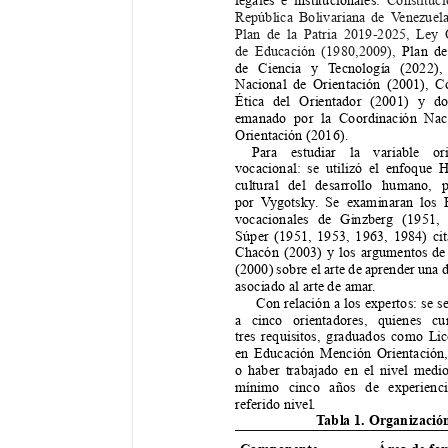
legales e institucionales: 
Constituci
República Bolivariana de V
enezuela
Plan de la Patria 2019-2025, Ley 
de Educación (1980,2009), 
Plan de
de Ciencia y T
ecnología (2022),
Nacional de Orientación (2001), C
Ética del Orientador (2001) y d
emanado por la Coordinación Nac
Orientación (2016).
Para estudiar la variable or
vocacional: se utilizó el enfoque H
cultural del desarrollo humano, 
por V
ygotsky
. Se examinaran los 
vocacionales de Ginzberg (1951,
Súper (1951, 1953, 1963, 1984) cit
Chacón (2003) y los argumentos 
de
(2000) sobre el arte de aprender una d
asociado al arte de amar
.
 Con relación a los expertos: se s
a cinco orientadores, quienes cu
tres requisitos, graduados como Li
en Educación Mención Orientación, 
o haber trabajado en el nivel medio
mínimo cinco años de experienc
referido nivel.
T
abla
1. Organización