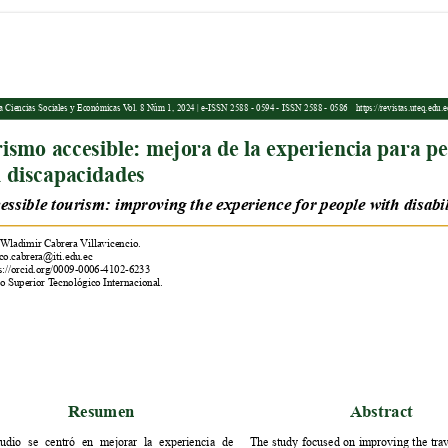
a Ciencias Sociales y Económicas V
ol. 8 Núm 1, 2024 | e-ISSN 2588 - 0594 - ISSN 2588 - 0586
https://revistas.uteq.edu.
ismo accesible: mejora de la experiencia para pe
 discapacidades
essible tourism: improving the experience for people with disabil
Wladimir Cabrera V
illavicencio.
co.cabrera@iti.edu.ec
ps://orcid.org/0009-0006-4102-6233
to Superior T
ecnológico Internacional.
Resumen
Abstract
tudio se centró en mejorar la experiencia de 
The study focused on improving the trav