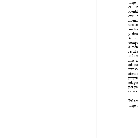
viaje
el “T
identi
que c
mient
una me
análisi
y desa
A
 tra
compr
a méto
result
infrae
más 
i
adapta
transp
atenci
propue
adapta
por pa
de ser
Palab
viaje,