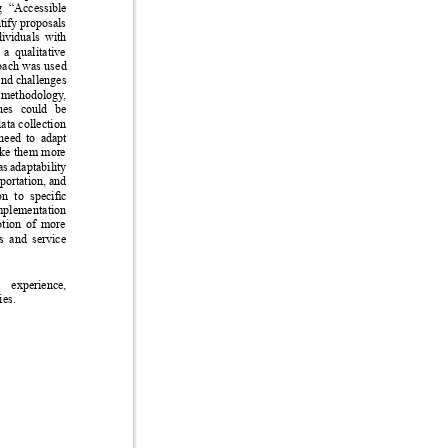
ng “Accessible 
tify proposals 
ividuals with 
 a qualitative 
roach was used 
and challenges 
s methodology
, 
sues could be 
ata collection 
need to adapt 
ake them more 
as 
adaptability 
portation, and 
on 
to 
specic 
mplementation 
otion of more 
es and service 
l experience, 
ies.