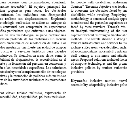
 para personas con discapacidades, abordando 
for people with disabilities, addressi
urismo 
Accesible”. El objetivo principal fue 
T
ourism”. The main objective was to iden
to overcome the obstacles faced by ind
car 
propuestas 
para 
vencer 
los 
obstáculos 
onfrontan los individuos con discapacidad 
disabilities while traveling. Employing
ras realizan sus desplazamientos. Empleando 
methodology
, a contextual analysis app
todología cualitativa, se utilizó un enfoque de 
to understand the particular experiences 
faced by these travelers. Through thi
s 
contextual 
para 
comprender 
las 
experiencias 
fíos particulares que enfrentan estos viajeros. 
an in-depth understanding of the is
vés de esta metodología, se pudo capturar una 
captured without resorting to traditional d
ensión profunda de los problemas sin recurrir 
methods. The results showed a strong 
dos tradicionales de recolección de datos. Los 
tourism infrastructure and services to m
ados mostraron una fuerte necesidad de adaptar 
inclusive. 
Key 
areas 
were 
identied, 
such 
structuras y servicios turísticos para hacerlos 
of accommodations, accessibility in trans
nclusivos. 
Se 
identicaron 
áreas 
clave, 
como 
la 
sta 
training 
in 
awareness 
and 
attenti
bilidad de alojamientos, la accesibilidad en el 
needs. Proposed solutions included the i
orte y la formación del personal en conciencia y 
of adaptive technologies and the prom
inclusive policies by tourism authoriti
ón 
a 
las 
necesidades 
especícas. 
Las 
soluciones 
stas incluyeron la implementación de tecnologías 
providers.
tivas 
y 
la 
promoción 
de 
políticas 
más 
inclusivas 
rte de las autoridades turísticas y los proveedores 
inclusive tourism, trave
Keywords: 
vicios.
accessibility
, adaptability
, inclusive polic
turismo inclusivo, experiencia de 
ras clave: 
 accesibilidad, adaptabilidad, políticas inclusivas.