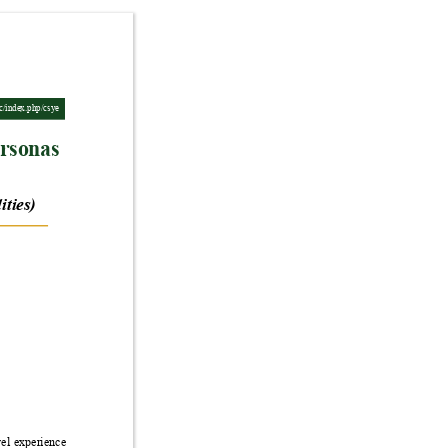
ec/index.php/csye
rsonas 
ities)
el experience 