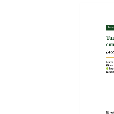
Revist
T
ur
con
(Acc
Marco 
 mar
 htt
Institu
El es