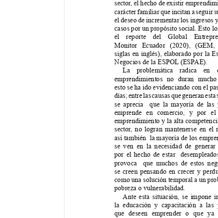
sector
, el hecho de existir emprendim
carácter familiar que incitan a seguir s
el deseo de incrementar los ingresos y
casos por un propósito social. Esto lo
el reporte del Global Entrepre
Monitor Ecuador (2020), (GEM,
siglas en inglés), elaborado por la E
Negocios de la ESPOL
 (ESP
AE).
La problemática radica en
emprendimientos no duran mucho
esto se ha ido evidenciando con el pas
días; entre las causas que generan esta 
se aprecia  que la mayoría de las 
emprende en comercio, y por el
emprendimiento y la alta competencia
sector
, no logran mantenerse en el 
así también  la mayoría de los empre
se ven en la necesidad de generar 
por el hecho de estar  desempleados
provoca  que muchos de estos neg
se creen pensando en crecer y perdu
como una solución temporal a un pro
pobreza o vulnerabilidad.
Ante esta situación, se impone i
la educación y capacitación a las 
que deseen emprender o que ya 