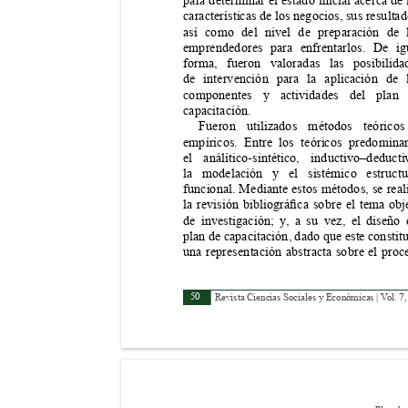
para determinar el estado inicial acerca de 
características de los negocios, sus resultad
así como del nivel de preparación de 
emprendedores para enfrentarlos. De ig
forma, fueron valoradas las posibilida
de intervención para la aplicación de 
componentes y actividades del plan
capacitación.
Fueron utilizados métodos teórico
empíricos. Entre los teóricos predomina
el análítico-sintético, inductivo–deduct
la modelación y el sistémico estructu
funcional. Mediante estos métodos, se real
la 
revisión 
bibliográca 
sobre 
el 
tema 
obj
de investigación; y
, a su vez, el diseño 
plan de capacitación, dado que este constit
una representación abstracta sobre el proc
50
Revista Ciencias Sociales y Económicas | V
ol. 7