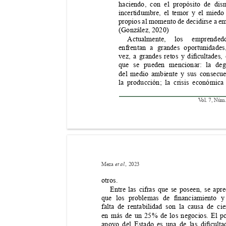
haciendo, con el propósito de dism
incertidumbre, el temor y el miedo
propios al momento de decidirse a e
(González, 2020)
Actualmente, los emprende
enfrentan a grandes oportunidades
vez, 
a 
grandes 
retos 
y 
dicultades, 
que se pueden mencionar: la deg
del medio ambiente y sus consecue
la producción; la crisis económica
V
ol. 7, Núm.
Meza 
 2023
et al.,
otros.
Entre las cifras que se poseen, se apre
que 
los 
problemas 
de 
nanciamiento 
y
falta de rentabilidad son la causa de cie
en más de un 25% de los negocios. El p
apoyo 
del 
Estado 
es 
una 
de 
las 
diculta