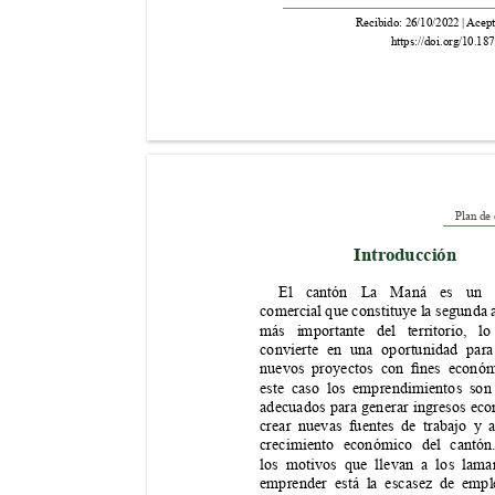
Recibido: 26/10/2022 | 
Acept
https://doi.org/10.18
Plan de
Intr
oducción
El cantón La Maná es un 
comercial que constituye la segunda 
más importante del territorio, l
convierte en una oportunidad para
nuevos 
proyectos 
con 
nes 
económ
este caso los emprendimientos son
adecuados para generar ingresos eco
crear nuevas fuentes de trabajo y 
crecimiento económico del cantón
los motivos que llevan a los lama
emprender está la escasez de empl