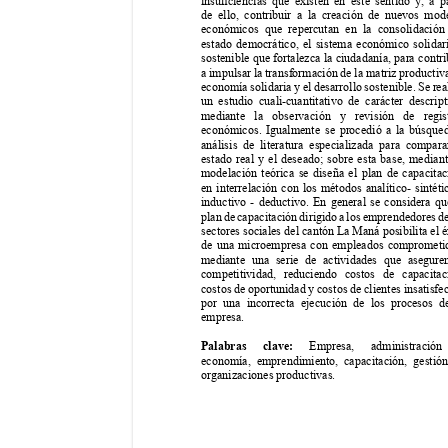
insuciencias 
que 
existen 
en 
este 
sentido 
y
, 
a 
pa
de ello, contribuir a la creación de nuevos mod
económicos que repercutan en la consolidación
estado democrático, el sistema económico solidar
sostenible que fortalezca la ciudadanía, para contri
a impulsar la transformación de la matriz productiva
economía solidaria y el desarrollo sostenible. Se rea
un estudio cuali-cuantitativo de carácter descript
mediante la observación y revisión de regis
económicos. Igualmente se procedió a la búsque
análisis de literatura especializada para compara
estado real y el deseado; sobre esta base, mediant
modelación teórica se diseña el plan de capacitac
en interrelación con los métodos analítico- sintéti
inductivo - deductivo. En general se considera qu
plan de capacitación dirigido a los emprendedores de
sectores sociales del cantón La Maná posibilita el é
de una microempresa con empleados comprometid
mediante una serie de actividades que asegure
competitividad, reduciendo costos de capacitac
costos de oportunidad y costos de clientes insatisfe
por una incorrecta ejecución de los procesos d
empresa.
 Empresa, administraci
Palabras clave:
economía, emprendimiento, capacitación, gestió
organizaciones productivas.