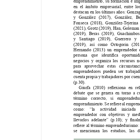
emprendimiento, su formación e imp
en el ámbito empresarial, entre lo
destacan en los últimos años: Gonzag
y González (2017), González, Be
Fonseca (2018), González-T
ejerina
(2021), Grotz (2019), Han, Goleman
(2019), Beras (2019), Guachimbos
y Santiago (2019), Guerrero y
(2019), así como Ortogorin (201
Hernando (2013) un emprendedor 
persona 
que 
identica 
oportunid
negocios y organiza los recursos n
para aprovechar estas circunstan
emprendedores pueden ser trabajad
cuenta propia y trabajadores por cuen
(p.30). 
Giurfa 
(2010) 
reexiona 
en 
re
debate que se genera en torno a cu
término correcto, si emprended
emprendimiento. 
Se 
reere 
al 
empren
como: “la actividad iniciad
emprendedor con objetivos y med
llevarlos 
adelante” 
(p.10); 
y 
nal
reere 
al término 
emprendedurismo:
se mencionan los estudios, las d