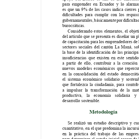
para emprender en Ecuador y lo alarma
es que un 9% de los casos indica cierres 
dicultades 
para 
cumplir 
con 
los 
requisi
gubernamentales, 
básicamente 
por 
diculta
burocráticas.
Considerando estos elementos, el objet
del artículo que se presenta es diseñar un p
de capacitación para los emprendedores de 
sectores sociales del cantón La Maná, so
la 
base 
de 
la 
identicación 
de 
las 
principa
insuciencias 
que 
existen 
en 
este 
sentido
a partir de ello, contribuir a la creación
nuevos modelos económicos que repercu
en la consolidación del estado democráti
el sistema económico solidario y sosteni
que fortalezca la ciudadanía, para contrib
a impulsar la transformación de la mat
productiva, la economía solidaria y
desarrollo sostenible.
Metodología 
Se realizó un estudio descriptivo y cua
cuantitativo, en el que predomina la incurs
en la práctica del trabajo de las empres