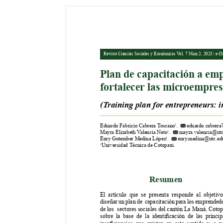
Revista Ciencias Sociales y Económicas V
ol. 7 Núm 2, 2023 | e-
Plan de capacitación a em
fortalecer
 las micr
oempr
es
(T
raining plan for entrepreneurs: i
Eduardo Fabricio Cabrera T
oscano
.  
 eduardo.cabrera
1
Mayra Elizabeth V
alencia Neto
.  
 mayra.valencia@utc
1
Enry Gutember Medina López
.  
 enry
.medina@utc.edu
1
Universidad Técnica de Cotopaxi.
1
Resumen
El artículo que se presenta responde al objetiv
diseñar un plan de  capacitación para los emprended
de los  sectores sociales del cantón La Maná, Cotop
sobre 
la 
base 
de 
la 
identicación 
de 
las 
princip