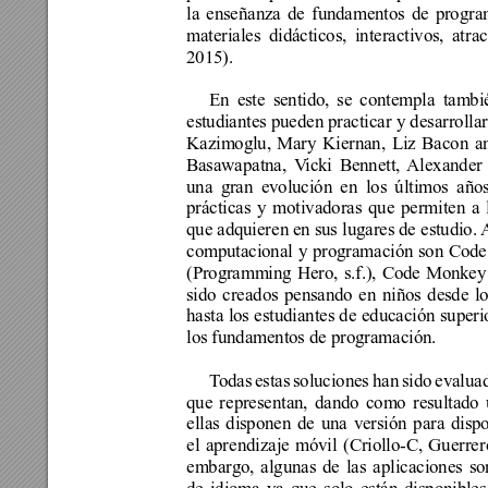
la enseñanza de fundamentos de progra
materiales didácticos, interactivos, at
2015). 
En este sentido, se contempla tambié
estudiantes pueden practicar y desarroll
Kazimoglu, Mary Kiernan, Liz Bacon a
Basawapatna, V
icki Bennett, 
Alexander 
una gran evolución en los últimos año
prácticas y motivadoras que permiten a l
que adquieren en sus lugares de estudio. 
computacional y programación son Code
(Programming Hero, s.f.), Code Monke
sido creados pensando en niños desde los
hasta 
los 
estudiantes 
de 
educación 
superi
los fundamentos de programación.
T
odas estas soluciones han sido evaluad
que representan, dando como resultado u
ellas disponen de una versión para dispo
el aprendizaje móvil (Criollo-C, Guerrer
embargo, algunas de las aplicaciones s
de idioma ya que solo están disponibles