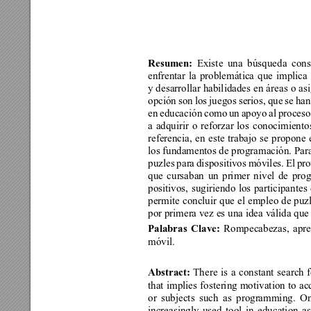
Resumen:
 Existe una búsqueda cons
enfrentar la problemática que implica
y desarrollar habilidades en áreas o a
opción son los juegos serios, que se ha
en educación como un apoyo al proceso 
a adquirir o reforzar los conocimiento
referencia, en este trabajo se propone
los fundamentos de programación. Para 
puzles para dispositivos móviles. El pro
que cursaban un primer nivel de prog
positivos, sugiriendo los participantes 
permite concluir que el empleo de puz
por primera vez es una idea válida que
Palabras Clave:
 Rompecabezas, apren
móvil.
Abstract:
 There is a constant search 
that implies fostering motivation to a
or subjects such as programming. O
increasingly used tool in education as