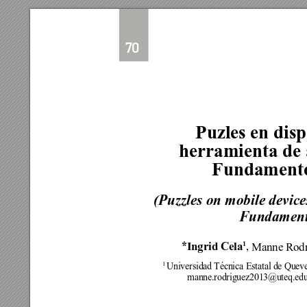
70
Puzles en disp
herramienta de 
Fundamento
(Puzzles on mobile devices
Fundament
*
, 
1
Ingrid Cela
Manne Rodr
1 
Universidad Técnica Estatal de Quev
manne.rodriguez2013@uteq.edu.