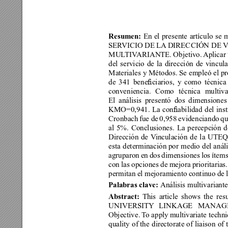
Resumen:
 En el presente artículo se
SER
VICIO DE LA
 DIRECCIÓN DE 
MUL
TIV
ARIANTE. Objetivo. 
Aplicar 
del servicio de la dirección de vincul
Materiales y Métodos. Se empleó el pr
de 
341 
beneciarios, 
y 
como 
técnica
conveniencia. Como técnica multivari
El 
análisis 
presentó 
dos 
dimensiones
KMO=0,941. 
La 
conabilidad 
del 
ins
Cronbach 
fue 
de 
0,958 
evidenciando 
qu
al 
5%. 
Conclusiones. 
La 
percepción 
d
Dirección 
de 
V
inculación 
de 
la 
UTEQ
esta 
determinación por 
medio 
del análi
agruparon en dos dimensiones los ítems
con las opciones de mejora prioritarias
permitan el mejoramiento continuo de la
Palabras clave: 
Análisis multivariante
Abstract:
This 
article 
shows 
the 
resu
UNIVERSITY
LINKAGE 
MANAG
Objective. 
T
o apply 
multivariate techni
quality 
of the 
directorate of 
liaison 
of 