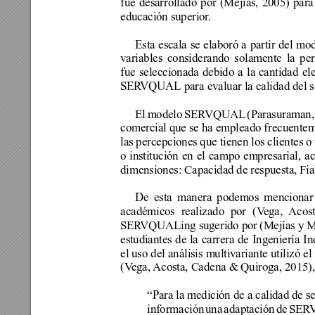
fue 
desarrollado 
por 
(Mejías, 
2005) 
para
educación superior
.
Esta escala se elaboró a partir del m
variables considerando solamente la per
fue 
seleccionada 
debido 
a 
la 
cantidad 
el
SER
VQUAL para evaluar la calidad del se
El 
modelo 
SER
VQUAL
(Parasuraman,
comercial que se ha empleado frecuentem
las percepciones que tienen los clientes 
o 
institución 
en 
el 
campo 
empresarial, 
ac
dimensiones: Capacidad de respuesta, Fia
De esta manera podemos mencionar el
académicos 
realizado 
por 
(V
ega, 
Acost
SER
VQUALing sugerido por 
(Mejías y M
estudiantes de la carrera de Ingeniería In
el uso del análisis multivariante utilizó 
(V
ega, 
Acosta, Cadena & Quiroga, 2015),
“Para la medición de a calidad de se
información 
una 
adaptación 
de 
SER