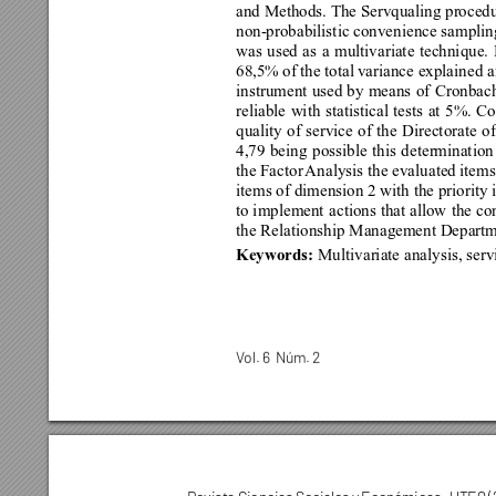
and Methods. The Servqualing procedur
non-probabilistic convenience samplin
was 
used 
as 
a 
multivariate 
technique. 
68,5% of 
the total 
variance explained a
instrument 
used by 
means 
of 
Cronbac
reliable 
with 
statistical 
tests 
at 
5%. 
Co
quality 
of 
service 
of 
the 
Directorate 
of
4,79 
being 
possible 
this 
determination
the Factor 
Analysis the evaluated 
items
items of dimension 2 with the priority
to implement 
actions that allow 
the co
the Relationship Management Departm
Keywords: 
Multivariate analysis, serv
V
ol. 6  Núm
. 2