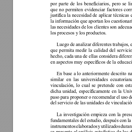
por 
parte 
de 
los 
beneciarios, 
pero 
se 
li
que 
no 
permiten 
evidenciar 
factores 
corr
justica la 
necesidad de 
aplicar técnicas 
la información que 
aportan los cuestionari
las 
necesidades de 
los clientes 
son adecua
los procesos y los productos.
Luego 
de 
analizar 
diferentes 
trabajos, 
que permita medir la calidad del servici
hecho, cada 
una de ellas considera 
difere
en aspectos muy especícos de la educac
En 
base 
a lo 
anteriormente 
descrito 
na
similar 
en 
las 
universidades 
ecuatoriana
vinculación, 
lo 
cual 
se 
pretende 
con 
est
dicha 
unidad, 
especícamente 
en 
la 
Univ
paso 
para proponer 
o recomendar 
el uso 
d
del servicio de las unidades de vinculació
La investigación empieza con la pres
fundamentales 
del 
estudio, 
después 
con 
la
instrumentos 
elaborados 
y 
utilizados 
duran
se 
presenta 
el análisis 
estadístico 
de 
los 
d