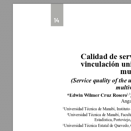
14
Calidad de serv
vinculación uni
mul
(Service quality of the 
multiv
*Edwin W
ilmer Cruz Roser
o
1,3
Anga
1
Universidad Técnica de Manabí, Instituto 
Universidad Técnica de Manabí, Facult
2
Estadística, Portoviejo
Universidad Técnica Estatal de Quevedo,
3