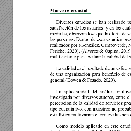
Marco r
eferencial
Diversos 
estudios 
se 
han 
realizado 
p
satisfacción de 
los usuarios, 
y en 
los cual
medirlas, observándose 
que la 
oferta de 
s
las personas. Dentro de esos estudios prev
realizados por (González, Campoverde, 
N
Feriche, 
2020), 
(Álvarez & 
Ospina, 
2019)
multivariante para evaluar 
la calidad del 
La 
calidad 
es 
el 
resultado 
de 
un 
esfuerz
de 
una 
organización 
para 
benecio 
de 
es
general (Bowen & Fosado, 2020).
La 
aplicabilidad 
del 
análisis 
multiva
investigada 
por 
diversos 
autores, 
entre 
el
percepción 
de 
la 
calidad 
de 
servicios 
pre
tipo 
cuantitativo, 
con muestreo 
no 
probabi
estadística multivariante, con evaluación 
Como 
modelo 
aplicado 
en 
este 
estud