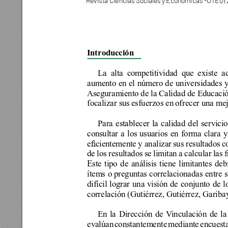
Revista Ciencias Sociale
s y Económicas -UTEQ (
Introducción
La 
alta 
competitividad 
que 
existe 
a
aumento 
en el 
número de 
universidades 
y
Aseguramiento de la Calidad de Educación
focalizar sus 
esfuerzos en 
ofrecer una mej
Para 
establecer 
la 
calidad 
del 
servicio
consultar 
a 
los 
usuarios 
en 
forma 
clara 
y
ecientemente 
y analizar 
sus resultados 
c
de los resultados se limitan a calcular las 
Este tipo de análisis tiene limitantes de
ítems 
o preguntas 
correlacionadas 
entre 
s
difícil lograr una visión de conjunto de l
correlación (Gutiérrez, Gutiérrez, Gariba
En 
la 
Dirección 
de 
V
inculación 
de 
la
evalúan constantemente mediante encuestas 