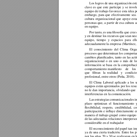
Los logros de una o
rganizaci
ón
 est
clave 
es 
que 
este 
participe 
y 
se 
invol
equipo 
de t
rabajo favorece 
esta idea 
p
embargo, 
para 
que 
efectivamente 
sea 
cultura 
organizacional 
que 
apoye 
esta
personas 
que, 
a 
partir 
de 
esa 
cultura 
a
en equipo. 
Por tanto, 
es una 
filosofía que cree 
y en des
tinar los 
recur
sos que
 sean ne
equipo, 
tiempo 
y 
espacios 
para 
ell
adecuadamente la empresa (Martínez, 
El 
conocimiento 
del 
Clima 
Orga
procesos que 
determinan los compo
rt
a
cambios 
planificados, tanto 
en 
las acti
organizacional 
o 
en 
uno 
o 
más 
de 
lo
información 
se 
basa 
en 
la 
com
p
robac
comportamiento manifiesto  
de   
 los 
que 
filtran 
la 
realidad 
y 
condi
ci
profesional, entre otros (Peña, 2018).  
El 
Clima 
Laboral 
aplicado 
a 
los 
u
equipos 
están 
apremiados 
por los 
resu
no 
le 
dan 
importancia, 
olvidando 
que 
interferencias en la comunicación.  
Las 
estrategias 
comunicacionales 
i
plazo 
optimizan 
el 
funcionamiento 
flexibilidad, 
respeto, 
credi
b
ilidad, 
co
participación 
e 
influye 
directamente 
e
manera el 
trabajo grupal 
como equipo
de las adecuadas rel
a
ciones interperson
considerable en el trabajador 
El reconocimiento del papel
 tan im
ya 
de 
una 
cierta 
tradición. 
Entre 
los 
p
por 
los años 
20 y 
30 se 
realizaron en 
l