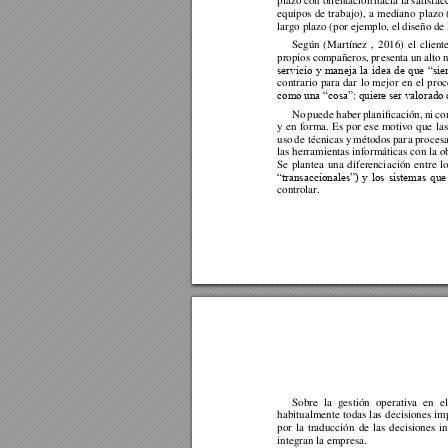
plazo con or
i
entación
 hacia la satisfac
equipos 
de 
trabajo), 
a 
mediano 
plazo 
largo plazo (por ejemplo, el diseño de l
Según 
(Martínez 
, 
2016) 
el 
cliente
propios co
mpañeros, p
r
esenta 
un alto 
n
servicio 
y 
maneja 
la 
idea 
de 
que 
“sie
contrario 
para 
dar 
lo 
m
ejor 
en 
el 
proc
como una “cosa”: quiere ser valorado 
No 
puede 
haber 
planificación, 
ni
con
y 
en 
forma. 
Es 
por 
es
e
motivo 
que 
las
uso 
de técnicas 
y 
métodos 
par
a 
procesa
las herramientas informáticas 
con la o
Se 
pl
antea 
una 
diferen
ci
ación 
entre 
l
“transaccionales”) 
y 
los 
sistemas 
que
controlar.  
Sobre 
la 
gestión 
operativa 
en 
el
habitualmente 
t
oda
s 
l
a
s 
decisiones 
im
por 
la 
traducción 
de 
las 
decisiones 
i
integran la empresa. 