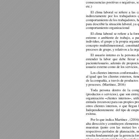
consecuencias positivas o 
negativas, s
etc.)  
El 
clima 
laboral 
s
e 
refiere 
a 
las 
c
indirectamente 
por 
los 
trabajadores 
comportamiento de los trabajadores, h
para describir 
la situación laboral
, ya 
comportamiento organizacional 
El 
clima 
laboral 
se 
refiere 
a 
la 
for
entorno 
o 
ambiente 
de 
tr
abaj
o, 
a 
par
individuo, 
el 
grupo 
y la 
propia 
organiz
concepto 
m
u
ltidimensional, 
constituid
procesos de grupo, y relativos a la org
El 
usuario 
interno 
es 
la 
persona 
d
entender 
la 
labor 
que 
debe 
llevar 
a
paciente/usuario, 
además 
de 
proporci
usuario externo como de los servicios,
Los clientes internos conformados 
al 
igual 
que 
los 
cliente
s 
externos, 
tien
de 
la compañía, 
a t
ravés de 
productos 
y procesos. (Martínez, 2016) 
Toda 
per
sona
dentro 
de 
l
a 
comp
(productos 
o 
servicios), 
que 
son 
entre
organización 
clientes 
internos
, 
util
–
–
entrada (recursos) 
par
a
 sus 
pr
opios 
pro
otros 
client
es 
i
nternos
,
o 
que 
llegan 
Independientemente 
del 
tipo de 
empr
exitosa. 
Por lo que 
indica Martínez , (2016)
alta dirección y constituyen elementos
muestran 
(junto 
con 
las 
metas) 
los 
respectivos 
períodos 
de 
planeación,
m
resulta 
fundamental 
que la 
gerencia fo
r