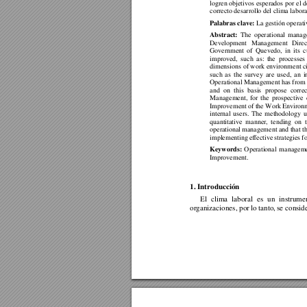
logren objetivos 
esperados por 
el 
correcto desarrollo del clima laboral
Palabras clave: 
La gestión operat
Abstract: 
The 
operational 
manag
Development 
Management 
Direc
Government 
of 
Queved
o, 
in 
its 
c
improved, 
such 
as: 
the 
processes 
dimensions 
of work 
environment ci
such 
as 
the 
survey 
are 
used, 
an 
i
Operational Management ha
s from
and 
on 
this 
basis 
propose 
correc
Management, 
for 
the 
prospective 
Improvement of 
the Work 
Environ
internal 
users. 
The 
m
ethodology 
u
quantitative 
manne
r, 
tending 
on 
operational 
management a
nd that 
t
implementing 
effective 
strategies 
fo
Keywords: 
Operational 
manageme
Improvement. 
1. Introducción 
El 
clima 
laboral 
es
un 
instrume
organizaciones, por
 lo tanto
,
se consid