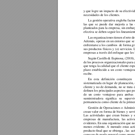
y que 
logre un 
impacto
de
su efectivid
necesidades de los clientes. 
La gestión operativa 
e
ngloba factor
las 
que 
se 
puede 
dar 
mejo
ría 
a 
la
s 
planteados para 
la empresa, sin embar
efectiva se deben seguir los lineamient
Las 
organizaciones 
tienen 
el 
reto 
de
Además, 
operan 
en 
un 
entorno 
que 
se
enfrentarse a los cambios  de forma gr
sus 
productos 
f
ísicos 
y 
(o) 
servicios. 
empresas a través del enfoque que les 
Según C
as
tillo 
& Espinosa, 
(2018),
de 
los 
procesos 
organizacionales 
para 
que tenga la calidad que el cliente esp
plazo 
establecido 
a 
un 
costo 
ventajos
recibe.  
En 
esta 
def
inición 
constituyen 
sistematizada 
en 
lugar 
de 
pl
aneación, 
cliente 
y 
no 
de 
demanda, 
no 
se 
trata 
definen los principales
 aspectos que p
de 
un 
costo 
ventajoso 
para 
a
m
bas 
suministradora 
significa 
su 
supervi
permanencia como cliente de la primer
Gestión 
de 
Operaciones 
o 
Adminis
crean 
valor 
en 
forma 
de 
bienes 
y 
serv
Las 
actividades 
que 
crean 
bienes 
y 
empresas 
de 
manufactura, 
las 
activ
evidentes. En una organización 
que
 no
menos 
evidente. 
A 
menudo 
estas 
act
producto 
final que 
se obtenga 
, las 
 ac
conocen de modo general como operaci