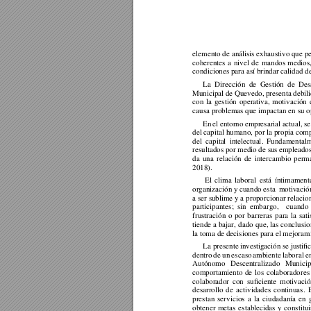
elemento de análisis exhaustivo que p
coherentes 
a 
nivel 
de 
mandos 
medios,
condiciones para así brindar calidad de
La 
Dirección 
de 
G
es
tión 
de
Desa
Municipal d
e Quevedo, 
presenta debil
con 
la 
gestión 
operativa, 
motivación 
causa problemas que impactan en su op
En 
el 
entorno 
empresarial 
a
ctual, 
se
del capital humano, por la propia com
del 
capita
l 
intelectua
l
. 
Fundament
al
resultados por medio de sus 
empleados
da 
una 
r
elación
de 
intercambio 
perm
2018). 
 El 
clim
a
labor
a
l 
está 
íntimament
organización y 
cuando esta 
 motivació
a ser sublime y a pr
op
or
cionar relacio
participantes; 
sin 
embargo, 
cuando 
frustración 
o 
por 
barreras 
para 
la 
sati
tiende 
a bajar, 
dado 
qu
e, 
las conclusio
la toma de decisiones para el mejoram
La presente 
investigación se 
justifi
dentro 
de 
un 
escaso 
ambiente 
laboral 
e
Autónomo 
Descentralizado 
Municip
comportamiento 
de 
los 
colaboradores
colaborador 
con 
suficiente 
m
otivació
desarrollo 
de 
actividades 
continuas. 
prestan 
servicios 
a 
la 
ci
udadanía 
en 
obtener 
metas 
establec
idas 
y 
constit
u
i