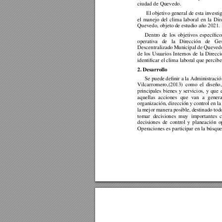
ciudad de Quevedo.  
 El objetivo g
eneral de esta 
investi
el 
manejo 
del 
clima 
laboral 
en 
la 
Dir
Quevedo, objeto de estudio año 2021. 
Dentro 
de 
los 
objetivos 
específico
operativa 
de 
la
Dirección 
de 
Ges
Descentralizado 
Municipal 
de 
Quevedo
de 
los 
Usuarios 
Internos 
de 
la 
Direcci
identificar el clima laboral que percibe
2
. 
Desarrollo 
Se puede 
definir a
 la
 Administració
Vilcarromero,(2013) 
como 
el 
diseño,
principales 
bienes 
y 
servici
o
s, 
y 
que 
aquellas 
acciones 
que 
van 
a 
genera
organización, 
dirección 
y contro
l en
 la
la 
mej
o
r 
manera 
posible, 
destinado 
to
d
tomar 
dec
i
siones 
m
u
y 
importantes 
decisiones 
de 
control 
y 
planeación 
o
Operaciones es participar 
en la búsque