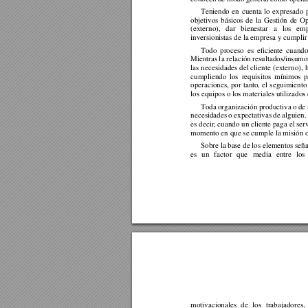
Teniendo 
en 
cuenta 
lo 
expresado 
objetivos 
básicos 
de 
la 
Gestión 
de 
Op
(externo), 
dar 
bienestar 
a 
los 
emp
inversionistas de la empresa y cumplir
Todo 
proceso 
es 
eficiente 
cuando
Mientras 
l
a 
relación 
resultados/insumos
las 
necesidades del cliente (
externo)
, 
cumpliendo 
los 
requisitos 
mínimos 
p
operaciones, 
por 
tanto
, 
el 
seguimiento
los equipos o los materiales utilizados 
Toda 
organización p
roductiva 
o 
de 
necesidades 
o expectativas 
de 
alguien.
es decir, 
cuando un 
cliente paga el
 ser
momento en que se cumple la misión o
Sobre la ba
se de los 
elementos 
se
ña
es 
un 
factor 
que 
media 
entre 
los 
motivacionales 
de 
los 
trabajadores, 