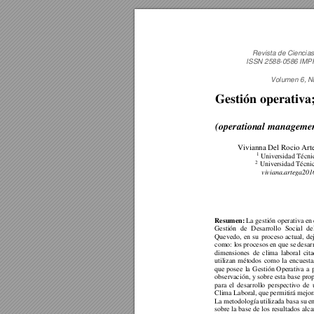
Revista de Ciencia
ISSN 2588-0586 IM
Volumen 6, Nú
Gestión operativa;
(operational management
Vivianna Del Rocio Art
 Universidad Técni
1
 Universidad Técnic
2
viviana.artega20
Resumen: 
La gestión operativa e
n 
Gestión 
de 
Desarrollo 
Social 
de
Quevedo, 
en 
su 
proceso 
actual, 
de
como: los 
procesos 
en 
que se 
desarr
dimensiones 
de 
clima 
laboral 
cit
utilizan 
métodos 
como 
la 
encuesta
que 
posee 
la 
Gestión 
Operativa 
a 
observación, y 
sobre esta 
base pro
para 
el 
desarrollo 
perspectivo 
de 
Clima Labora
l, que 
permitirá 
mejor
La metodología 
utilizada basa su 
e
sobre la 
base de los 
resultados alca