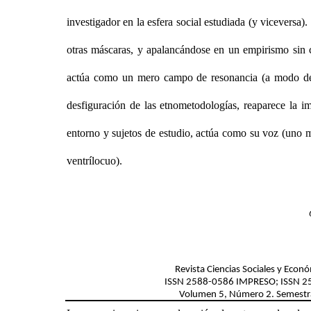
investigador en la esfera social estudiada (y viceversa
otras máscaras, y apalancándose en un empirismo sin co
actúa como un mero campo de resonancia (a modo de 
desfiguración de las etnometodologías, reaparece la i
entorno y sujetos de estudio, actúa como su voz (uno m
ventrílocuo).
Revista Ciencias Sociales y Econ
ISSN
2588-0586
IMPRESO; ISSN
2
Volumen 5, Número 2. Semestr