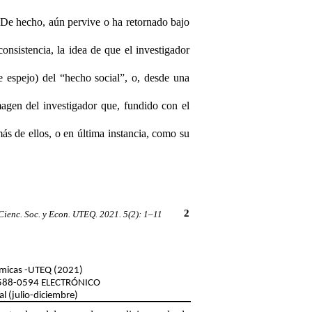
). De hecho, aún pervive o ha retornado bajo
nsistencia, la idea de que el investigador
espejo) del “hecho social”, o, desde una
magen del investigador que, fundido con el
ás de ellos, o en última instancia, como su
2
Cienc. Soc. y Econ. UTEQ. 2021. 5(2):
1–11
ómicas
-UTEQ
(2021)
588-0594
ELECTRÓNICO
al
(julio-diciembre)