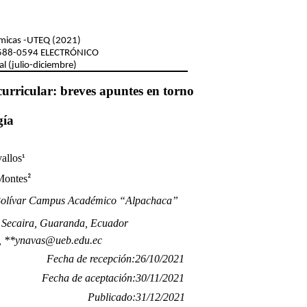
ómicas
-UTEQ
(2021)
588-0594
ELECTRÓNICO
al
(julio-diciembre)
curricular: breves apuntes en torno
gía
allos
¹
Montes
²
 Bolívar Campus Académico “Alpachaca”
l Secaira, Guaranda, Ecuador
, **ynavas@ueb.edu.ec
Fecha de recepción:26/10/2021
Fecha de aceptación:30/11/2021
Publicado:31/12/2021