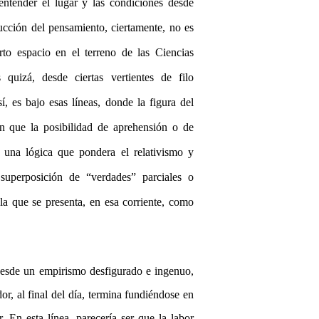
ntender el lugar y las condiciones desde
ucción del pensamiento, ciertamente, no es
to espacio en el terreno de las Ciencias
quizá, desde ciertas vertientes de filo
 es bajo esas líneas, donde la figura del
n que la posibilidad de aprehensión o de
r una lógica que pondera el relativismo y
superposición de “verdades” parciales o
la que se presenta, en esa corriente, como
desde un empirismo desfigurado e ingenuo,
r, al final del día, termina fundiéndose en
r. En esta línea, parecería ser que la labor