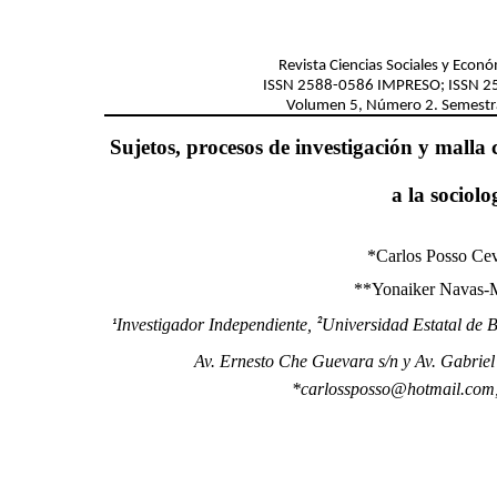
Revista Ciencias Sociales y Econ
ISSN
2588-0586
IMPRESO; ISSN
2
Volumen 5, Número 2. Semestr
Sujetos, procesos de investigación y malla 
a la sociolo
*Carlos Posso Cev
**Yonaiker
Navas-
Investigador Independiente,
Universidad Estatal de
²
¹
Av. Ernesto Che Guevara s/n y Av. Gabrie
*carlossposso@hotmail.com