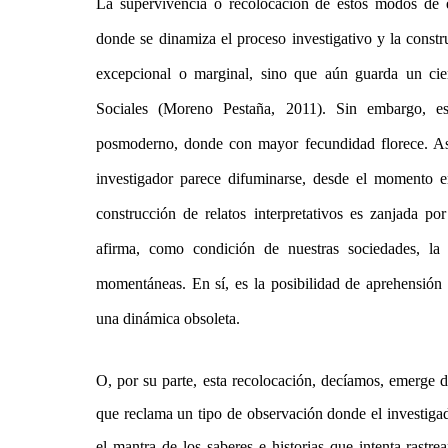
La supervivencia o recolocación de estos modos de e
donde se dinamiza el proceso investigativo y la constr
excepcional o marginal, sino que aún guarda un cier
Sociales (Moreno Pestaña, 2011). Sin embargo, es 
posmoderno, donde con mayor fecundidad florece. Así,
investigador parece difuminarse, desde el momento e
construcción de relatos interpretativos es zanjada po
afirma, como condición de nuestras sociedades, la 
momentáneas. En sí, es la posibilidad de aprehensión 
una dinámica obsoleta.
O, por su parte, esta recolocación, decíamos, emerge 
que reclama un tipo de observación donde el investigado
el mantra de los saberes e historias que intenta rastrea