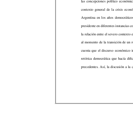
las 
concepciones 
político 
económic
contexto 
general 
de 
l
a 
crisis 
econó
Argentina 
e
n 
los 
años 
democráticos
presidente e
n 
diferentes 
instancias c
la relación entre el 
severo contexto 
al 
mom
ento 
de 
la 
transic
ión 
de 
un 
cuenta 
que 
el 
discurso 
económico 
i
retórica 
democrática 
que 
hacía 
difi
precedentes. 
Así, 
la 
discusión 
a 
la 
Ignacio Rossi 
primeras 
concepciones 
económicas