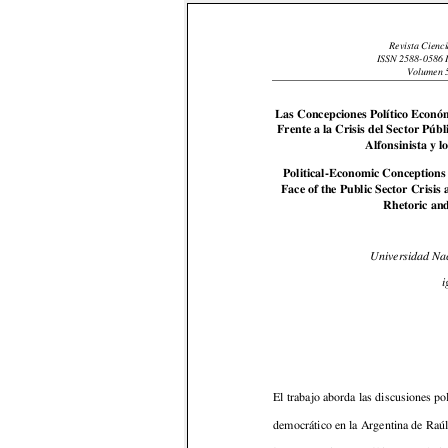
Revista Cienci
 ISSN 2588
-0586
Volumen 
Las Concepciones Político Econó
Frente a la Crisis del Sector Púb
Alfonsinista y 
Political-Economic Conceptions 
Face o
f 
the Public Sector Crisis
Rhetoric an
Universidad Nac
i
El 
trabajo 
aborda 
las 
dis
cusiones 
pol
democrático en la Argentina de Raúl